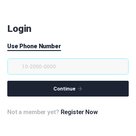
들 건설 : 랜드마크 건축물로서 효과
(4)
Login
Use Phone Number
luster 휴먼 라이프 싸이클 바이오메디컬클러스터
(2)
Continue
로 바이오메디컬클러스터와 K팝 한류의 요람
Not a member yet?
Register Now
)
메디칼 엑스포 개최