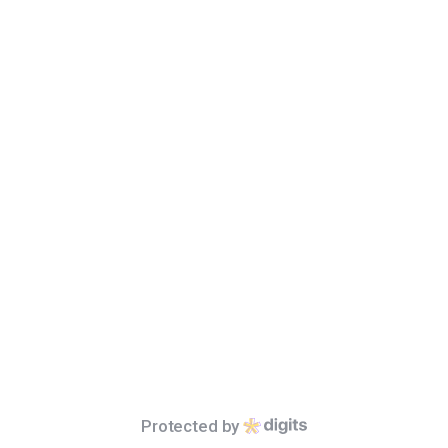
Search
All
개인정보처리방침
특별시청 04524 서울특별시 중구 세종대로 110 | 대표전화 : 02-120 /
02-731-
ⓒ SeoulMetropolitanGovernment allrights reserved.
Protected by