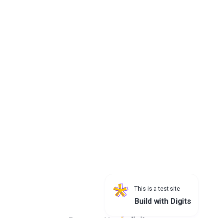
1
»
Last
Search
All
개인정보처리방침
서울특별시청 04524 서울특별시 중구 세종대로 110 | 대표전화 : 02-
120 /
02-731-2120
This is a test site
Build with Digits
ⓒ SeoulMetropolitanGovernment allrights reserved.