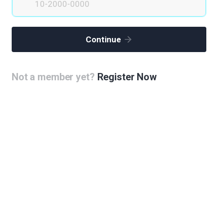
김지혜
|
2020.06.07
|
Votes 0
|
Views 78323
Continue
서울 3H(healing, healthy, happy) 몰
이승재
|
2020.06.07
|
Votes 0
|
Views 78183
Not a member yet?
Register Now
정신건강클러스터 : 위드서울 (With Seoul)
원규연
|
2020.06.07
|
Votes 0
|
Views 77985
아레나와 클러스터를 연계한 글로벌 바이오메디칼 엑스포 개최
백기학
|
2020.06.07
|
Votes 2
|
Views 78204
디지털 헬스케어의 세계적 리더 및 국내 바이오클러스터의 컨트
롤 타워
박선미
|
2020.06.07
|
Votes 0
|
Views 78847
S-BMC에 인제대학교 상계백병원을 옮겨야 하는 이유