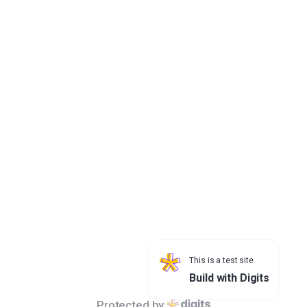
Search
All
개인정보처리방침
서울특별시청 04524 서울특별시 중구 세종대로 110 | 대표전화 : 02-
120 /
02-731-2120
This is a test site
Build with Digits
ⓒ SeoulMetropolitanGovernment allrights reserved.
Protected by