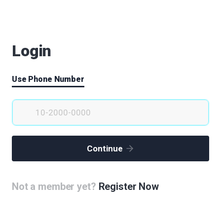
List
651243
Login
|
2024.06.26
|
Votes 0
|
Views 72135
노래 "악樂", 약 "약藥" 한자의 공통점, 오선지와 DNA이중나
Use Phone Number
선구조, music과 medicine
정종욱
|
2020.06.21
|
Votes 2
|
Views 77365
아이디어를 현실화 시킬수 있는 전문상담센타
정진영
|
2020.06.19
|
Votes 0
|
Views 76963
Continue
인체 골격 및 장기의 모양을 디자인화한 건물들 건설 : 랜드마
크 건축물로서 효과
(4)
Not a member yet?
Register Now
정종욱
|
2020.06.17
|
Votes 3
|
Views 77209
도심형 실버타운