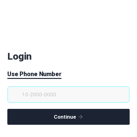
로 바이오메디컬클러스터와 K팝 한류의 요람
)
메디칼 엑스포 개최
Login
이오클러스터의 컨트롤 타워
Use Phone Number
 하는 이유
니다.
Continue