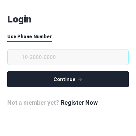
메디큐브-치유의 숲
Login
고성희
|
2020.05.21
|
Votes 0
|
Views 73133
실버 아트 헬스 센터
Use Phone Number
김고임
|
2020.05.21
|
Votes 0
|
Views 73001
세계로 SBMC
유인철
|
2020.05.21
|
Votes 0
|
Views 72820
Continue
체육시설 및 시민공원이 생겼으면 좋겠습니다.
류보람
|
2020.05.21
|
Votes 0
|
Views 72979
Not a member yet?
Register Now
어린이공원 + 보육시설 확충
조용빈
|
2020.05.21
|
Votes 0
|
Views 73062
자동차 극장