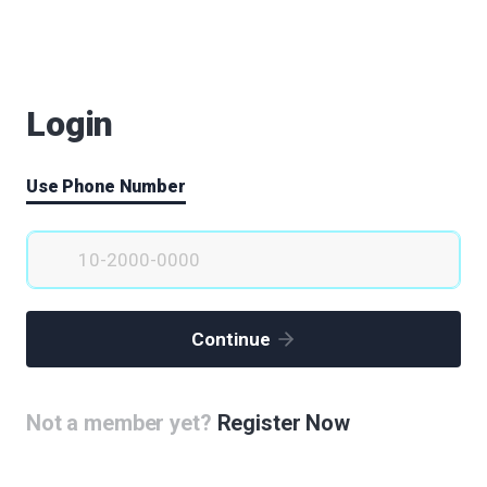
You must be
logged in
to post a comment.
List
Login
SBMC 국제센터 건립( 센터 내 레지던스, 상설전시공간, 공항
버스터미널 )
Use Phone Number
강미애
|
2020.04.21
|
Votes 1
|
Views 63050
수유동에 있는 국립재활원 이전하여 세계적인 재활비즈니스 타
운형성을 제안합니다.
이경우
|
2020.04.20
|
Votes 0
|
Views 62913
Continue
창동상계를 상징하는 중랑천변의 축제를 개최해 주세요!
류주현
|
2020.04.20
|
Votes 0
|
Views 62427
Not a member yet?
Register Now
초고층빌딩, 바이오 및 한류 그리고 의료관광, 여행사와 연계
한 관광상품개발, 면세점,관광특구 내지 규제완화특구지정,