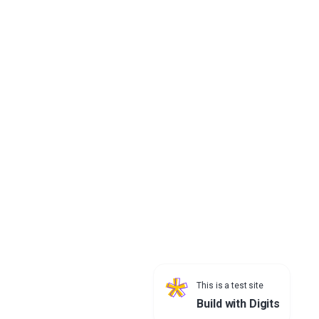
First
«
17
Search
All
개인정보처리방침
서울특별시청 04524 서울특별시 중구 세종대로 110 | 대표전화 : 02-
120 /
02-731-2120
This is a test site
Build with Digits
ⓒ SeoulMetropolitanGovernment allrights reserved.