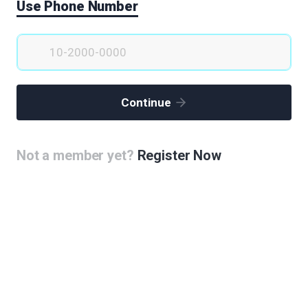
Use Phone Number
You must be
logged in
to post a comment.
Continue
 상설전시공간, 공항버스터미널 )
인 재활비즈니스 타운형성을 제안합니다.
Not a member yet?
Register Now
최해 주세요!
초고층빌딩, 바이오 및 한류 그리고 의료관광, 여행사와 연계한 관광상품개발, 면세점,관광특구 내지 규제완화특구지정, 아레나와 연계한 불꽃축제 및 벚꽃길 등
으로 만들어야합니다