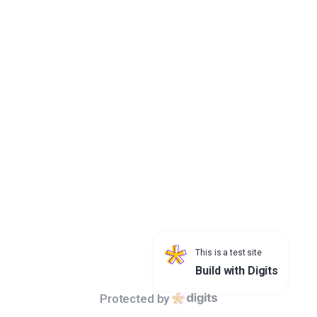
Search
All
개인정보처리방침
서울특별시청 04524 서울특별시 중구 세종대로 110 | 대표전화 : 02-
120 /
02-731-2120
This is a test site
Build with Digits
ⓒ SeoulMetropolitanGovernment allrights reserved.
Protected by