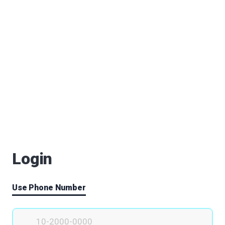
백현빈
|
2020.06.06
|
Votes 0
|
Views 70695
안전체험을 할수 있는 공간이 함께 조성되었으면 좋겠습니다.
이형은
|
2020.06.06
|
Votes 0
|
Views 69940
정기적으로 바이오 엑스포, 또는 바이오 메디컬 연구회의(학술
회의) 또는 바이오 축제 개최
정종욱
|
2020.06.06
|
Votes 1
|
Views 70159
서울시의 따릉이와 같이, 창동상계신경제 중심지 내에서 이용
가능한 퀵보드 또는 자전거 무료제공
Login
정종욱
|
2020.06.06
|
Votes 0
|
Views 70373
북한과의 지리적 접근성 및 통일시대를 대비한 북한 의료 지원
Use Phone Number
센터도 설립?
정종욱
|
2020.06.06
|
Votes 0
|
Views 69983