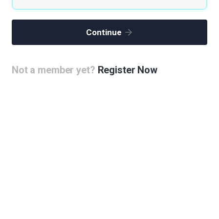
세계의 중심 뿐 아니라, 동아시아 중심으로서 한방의료연구센
터도 설립
Continue
정종욱
|
2020.06.06
|
Votes 0
|
Views 70203
장수마을 조성
Not a member yet?
Register Now
정종욱
|
2020.06.06
|
Votes 0
|
Views 70295
전국적으로 산재된 바이오단지들의 구심점 역할되는 장소가 되
면 좋겠습니다.
정종욱
|
2020.06.06
|
Votes 0
|
Views 70321
건강검진제공, 홍보방안(유튜버, 파워블로거 등)
정종욱
|
2020.06.06
|
Votes 0
|
Views 70166
SBMC(Seoul Bio Medical Cluster):서울의 성공적인 바이
오 클러스터 형성과 지역사회의 발전을 유발하는 공간 형성
신수연
|
2020.06.06
|
Votes 1
|
Views 70675