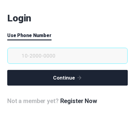
매력있는 공간은 살기 좋은 공간!
Login
김남희
|
2020.06.01
|
Votes 0
|
Views 70035
의료, 보건 직업체험관
Use Phone Number
장순석
|
2020.06.01
|
Votes 0
|
Views 70212
k한류 _의료 타운 동.서 남아 진출 프로젝트
김동신
|
2020.06.01
|
Votes 0
|
Views 69894
Continue
노원 차량기지 건물 구상도
최성환
|
2020.06.01
|
Votes 1
|
Views 69792
Not a member yet?
Register Now
국민건강증진 의료복합단지 조성
나현정
|
2020.06.01
|
Votes 0
|
Views 69878
바이오메디컬 관련 직업체험공간 지안