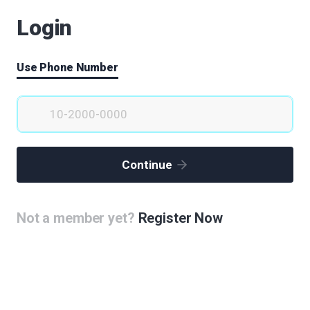
Login
문화스포츠센터
오승우
|
2020.05.30
|
Votes 0
|
Views 70438
Use Phone Number
공공의료 활성화를 위한 시립대의대 설립
정은주
|
2020.05.30
|
Votes 1
|
Views 71031
노원구 대학병원 연계 생체의료시험연구센터 건립
(1)
김승대
|
2020.05.30
|
Votes 2
|
Views 71847
Continue
과학기술단지 조성
Not a member yet?
Register Now
신용선
|
2020.05.30
|
Votes 0
|
Views 70792
선로를 이용하여 자활 노상카페를 운영한다.
원유경
|
2020.05.30
|
Votes 1
|
Views 70250
실질적 바이오 value chain 구축을 위한 단지 조성