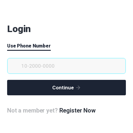
심혜선
|
2020.05.30
|
Votes 1
|
Views 71160
"노원 어울림 두레공원 조성"
Login
정진영
|
2020.05.30
|
Votes 0
|
Views 70879
문화스포츠센터
Use Phone Number
오승우
|
2020.05.30
|
Votes 0
|
Views 71003
공공의료 활성화를 위한 시립대의대 설립
정은주
|
2020.05.30
|
Votes 1
|
Views 71596
Continue
노원구 대학병원 연계 생체의료시험연구센터 건립
(1)
김승대
|
2020.05.30
|
Votes 2
|
Views 72402
Not a member yet?
Register Now
과학기술단지 조성
신용선
|
2020.05.30
|
Votes 0
|
Views 71360