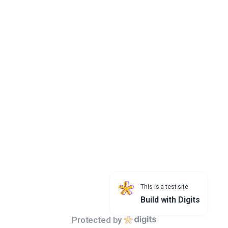
Search
All
개인정보처리방침
서울특별시청 04524 서울특별시 중구 세종대로 110 | 대표전화 : 02-
120 /
02-731-2120
This is a test site
Build with Digits
ⓒ SeoulMetropolitanGovernment allrights reserved.
Protected by