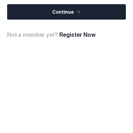
람들이 건강해지는데도 꼭 도움이 되는 주변 설계도 잘 만들어졌으면 좋겠습니다
Continue
You must be
logged in
to post a comment.
Not a member yet?
Register Now
지와 DNA이중나선구조, music과 medicine
타
들 건설 : 랜드마크 건축물로서 효과
(4)