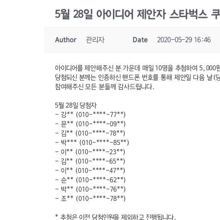
5월 28일 아이디어 제안자 스타벅스 
Author
관리자
Date
2020-05-29 16:46
아이디어를 제안해주신 분 가운데 매일 10명을 추첨하여 5,000원
당첨되신 분께는 인증하신 핸드폰 번호를 통해 제안일 다음 날(당
참여해주신 모든 분들께 감사드립니다.
5월 28일 당첨자
- 강** (010-****-77**)
- 문** (010-****-09**)
- 김** (010-****-78**)
- 박*** (010-****-85**)
- 이** (010-****-23**)
- 김** (010-****-65**)
- 이** (010-****-47**)
- 순** (010-****-62**)
- 박** (010-****-76**)
- 조** (010-****-78**)
* 추첨은 이전 당첨인원을 제외하고 진행됩니다.