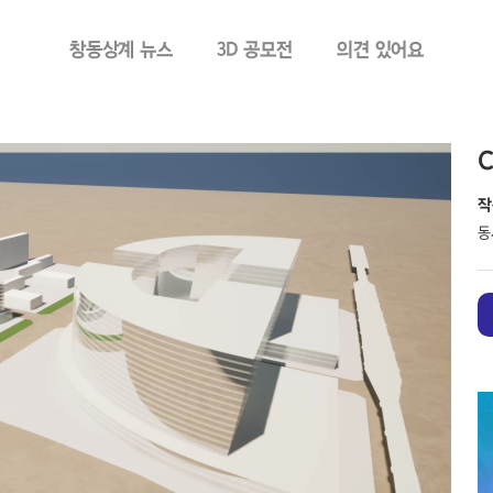
창동상계 뉴스
3D 공모전
의견 있어요
작
동