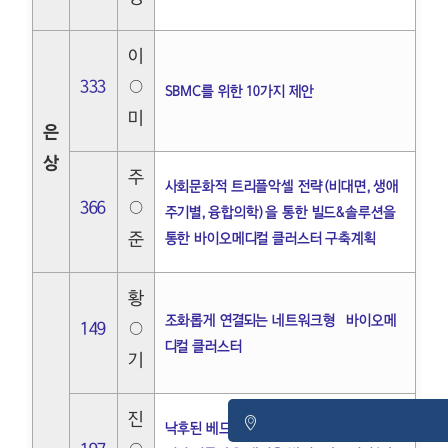
이
333
○
SBMC를 위한 10가지 제안
미
은
상
주
사회문화적 트리플악셀 전략(비대면,생애
366
○
주기별,융합의학)을 통한 빌드&솔루션을
준
통한 바이오메디컬 클러스터 구축계획
황
조화롭게 연결되는 네트워크형 바이오메
149
○
디컬 클러스터
기
진
낙후된 베드타운의 이미지 개발을 통해 숨