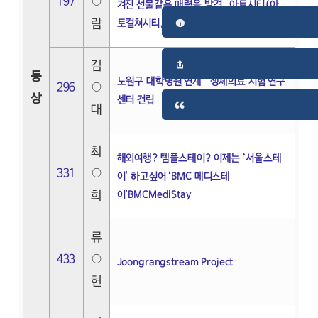
197
○
겨진 선물같은 매력을 발견, 아토시티(아
람
토컬쳐시티, 아토바이오시티)
김
동
노원구 대학병원 연계 생체의료 시험 연구
296
○
상
센터 건립
대
최
해외여행? 템플스테이? 이제는 ‘서울스테
331
○
이’ 하고싶어 ‘BMC 메디스테
희
이’BMCMediStay
류
433
○
Joongrangstream Project
헌