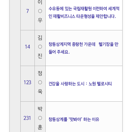
이
수유동에 있는 국립재활원 이전하여 세계적
7
○
인 재활비즈니스 타운형성을 제안합니다.
우
김
창동상계지역 중랑천 가운데 헬기장을 만
14
○
들어 주세요.
진
정
123
○
건강을 사랑하는 도시 : 노원 헬로시티
욱
박
231
○
창동상계를 ‘맛봐야’ 하는 이유
훈