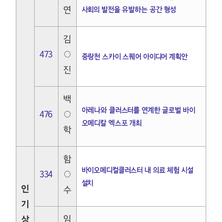
연
사회의 발전을 유발하는 공간 형성
김
473
○
중랑천 스카이 스퀘어 아이디어 계획안
진
백
아레나와 클러스터를 연계한 글로벌 바이
476
○
오메디칼 엑스포 개최
학
함
바이오메디컬클러스터 내 의료 체험 시설
334
○
설치
인
수
기
임
상