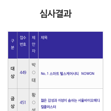
심사결과
접수
제
제목
구
번호
안
분
자
박
대
449
○
No.1 스마트 헬스케어시티 NOWON
상
태
황
금
젊은 감성과 이성이 숨쉬는 서울바이오메디
451
○
상
컬클러스터
성