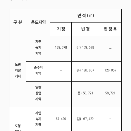
면 적 (㎡)
구 분
용도지역
기 정
변 경
변 경 후
자연
녹지
179,578
감) 179,578
–
지역
노원
준주거
차량
–
증) 120,857
120,857
지역
기지
일반
상업
–
증) 58,721
58,721
지역
자연
녹지
67,420
감) 67,420
–
지역
도봉