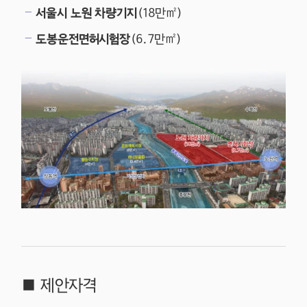
서울시 노원 차량기지
(18만㎡)
도봉운전면허시험장
(6.7만㎡)
■ 제안자격