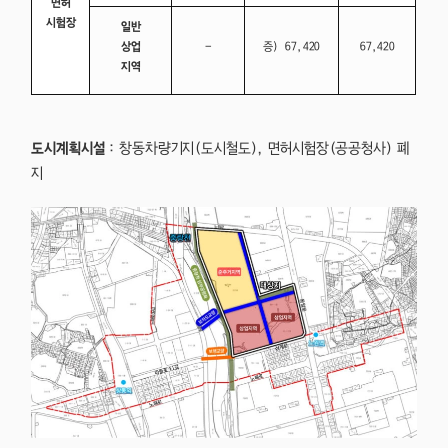
면허
시험장
일반
상업
–
증) 67,420
67,420
지역
도시계획시설
: 창동차량기지(도시철도), 면허시험장(공공청사) 폐
지