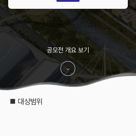
공모전 개요 보기
Navigate
to
the
■ 대상범위
next
section