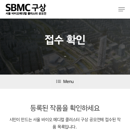
Skip
Men
to
main
content
접수 확인
–
Menu
등록된 작품을 확인하세요
시민이 만드는 서울 바이오 메디컬 클러스터 구상 공모전에 접수된 작
품 목록입니다.