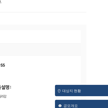
.
oss
품설명:
대상지 현황
질러감
공모개요