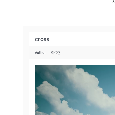
cross
Author
이○련