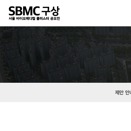
Skip
to
main
content
제안 안