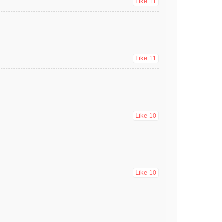
Like
11
Like
11
Like
10
Like
10