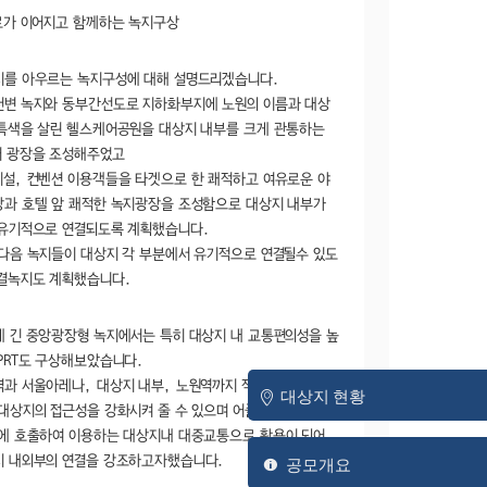
로가 이어지고 함께하는 녹지구상
지를 아우르는 녹지구성에 대해 설명드리겠습니다.
변 녹지와 동부간선도로 지하화부지에 노원의 이름과 대상
특색을 살린 헬스케어공원을 대상지 내부를 크게 관통하는
어 광장을 조성해주었고
설, 컨벤션 이용객들을 타겟으로 한 쾌적하고 여유로운 야
과 호텔 앞 쾌적한 녹지광장을 조성함으로 대상지 내부가
유기적으로 연결되도록 계획했습니다.
다음 녹지들이 대상지 각 부분에서 유기적으로 연결될수 있도
결녹지도 계획했습니다.
 긴 중앙광장형 녹지에서는 특히 대상지 내 교통편의성을 높
PRT도 구상해보았습니다.
과 서울아레나, 대상지 내부, 노원역까지 직접적인 연결을
대상지 현황
대상지의 접근성을 강화시켜 줄 수 있으며 어플을 통해 원하
에 호출하여 이용하는 대상지내 대중교통으로 활용이 되어
공모개요
지 내외부의 연결을 강조하고자했습니다.