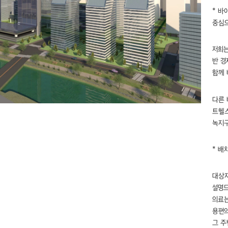
* 바
중심
저희는
반 경
함께
다른 
트헬스
녹지구
* 배
대상지
설명
의료는
용편
그 주