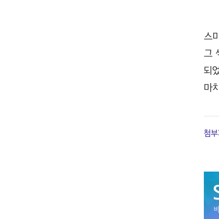
스
그 
되
마
첨부