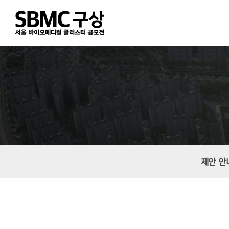
Skip
to
main
content
제안 안