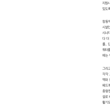
지원시
있도록
창동역
시설인
시너지
다 더
를, 
쿼터를
에는 
그리고
각각 
역와 
헤드쿼
중랑천
설로 
활기도