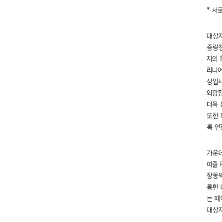
* 서
대상
중랑천
지의 
리니
상업시
외광장
더욱 
또한 
록 연
가운데
여줄 
창동역
통한 
는 때
대상