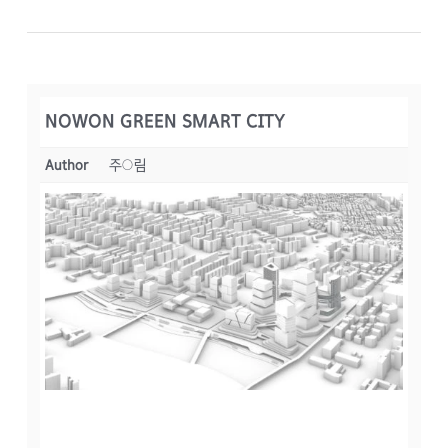
NOWON GREEN SMART CITY
Author
주○림