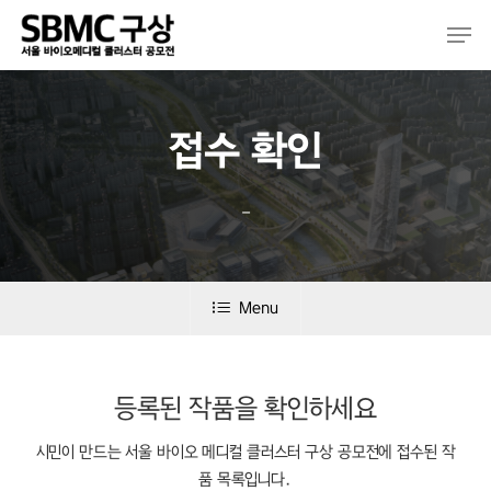
Skip
Men
to
main
content
접수 확인
–
Menu
등록된 작품을 확인하세요
시민이 만드는 서울 바이오 메디컬 클러스터 구상 공모전에 접수된 작
품 목록입니다.