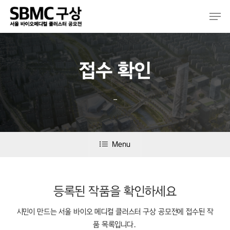
Skip
Men
to
main
content
접수 확인
–
Menu
등록된 작품을 확인하세요
시민이 만드는 서울 바이오 메디컬 클러스터 구상 공모전에 접수된 작
품 목록입니다.