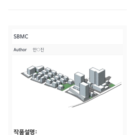
SBMC
Author
안○진
작품설명: