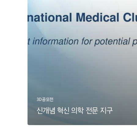
전
문
지
구
3D공모전
신개념 혁신 의학 전문 지구