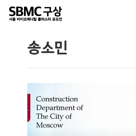
Skip
to
main
content
송소민
신
개
념
혁
신
의
학