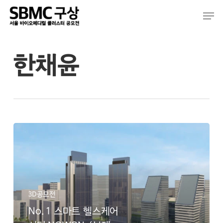
Skip
Men
to
main
content
한채윤
No.1
스
마
트
헬
스
3D공모전
케
No.1 스마트 헬스케어
어