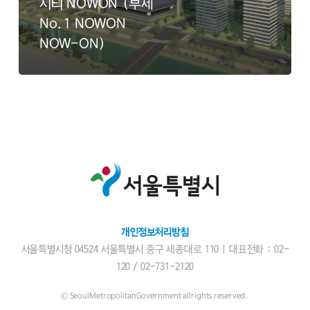
시티 NOWON (부제
시
No.1 NOWON
티
NOW-ON)
NOWON
(부
제
No.1
NOWON
NOW-
ON)
개인정보처리방침
서울특별시청 04524 서울특별시 중구 세종대로 110 | 대표전화 : 02-
120 /
02-731-2120
ⓒ SeoulMetropolitanGovernment allrights reserved.