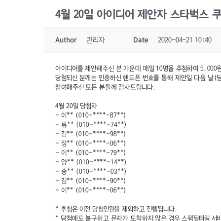
4월 20일 아이디어 제안자 스타벅스 
Author
관리자
Date
2020-04-21 10:40
아이디어를 제안해주신 분 가운데 매일 10명을 추첨하여 5,000원
당첨되신 분께는 인증하신 핸드폰 번호를 통해 제안일 다음 날(당
참여해주신 모든 분들께 감사드립니다.
4월 20일 당첨자
- 이** (010-****-87**)
- 류** (010-****-74**)
- 김** (010-****-98**)
- 정** (010-****-06**)
- 이** (010-****-79**)
- 양** (010-****-14**)
- 송** (010-****-03**)
- 김** (010-****-90**)
- 이** (010-****-06**)
* 추첨은 이전 당첨인원을 제외하고 진행됩니다.
* 당첨에도 불구하고 문자가 도착하지 않은 경우 스팸필터링 서