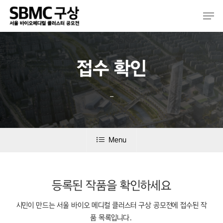
Skip
Men
to
main
content
접수 확인
–
Menu
등록된 작품을 확인하세요
시민이 만드는 서울 바이오 메디컬 클러스터 구상 공모전에 접수된 작
품 목록입니다.